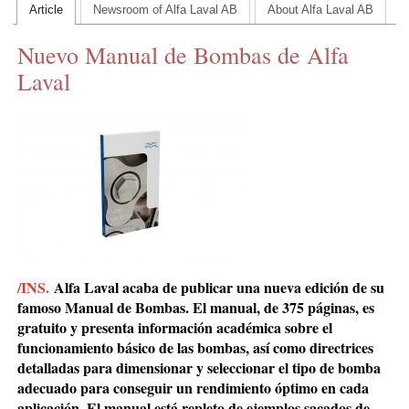
Article
Newsroom of Alfa Laval AB
About Alfa Laval AB
CONTACT US
Nuevo Manual de Bombas de Alfa
INS MAIN WEBSITE
Laval
ABOUT US
/INS.
Alfa Laval acaba de publicar una nueva edición de su
famoso Manual de Bombas. El manual, de 375 páginas, es
gratuito y presenta información académica sobre el
funcionamiento básico de las bombas, así como directrices
detalladas para dimensionar y seleccionar el tipo de bomba
adecuado para conseguir un rendimiento óptimo en cada
aplicación. El manual está repleto de ejemplos sacados de