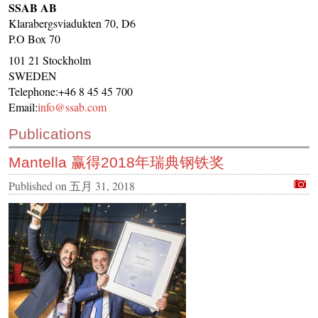
SSAB AB
CONTACT US
Klarabergsviadukten 70, D6
P.O Box 70
INS MAIN WEBSITE
101 21 Stockholm
ABOUT US
SWEDEN
Telephone:+46 8 45 45 700
Email:
info@ssab.com
Publications
Mantella 赢得2018年瑞典钢铁奖
Published on
五月 31, 2018