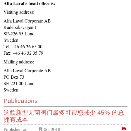
Alfa Laval's head office is:
CONTACT US
Visiting address:
INS MAIN WEBSITE
Alfa Laval Corporate AB
ABOUT US
Rudeboksvägen 1
SE-226 55 Lund
Sweden
Tel: +46 46 36 65 00
Fax: +46 46 32 35 79
Mailing address:
Alfa Laval Corporate AB
PO Box 73
SE-221 00 Lund
Sweden
Publications
这款新型无菌阀门最多可帮您减少 45% 的总
拥有成本
Published on
十二月 06, 2018