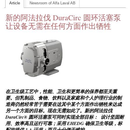
Article
Newsroom of Alfa Laval AB
CONTACT US
新的阿法拉伐 DuraCirc 圆环活塞泵
INS MAIN WEBSITE
让设备无需在任何方面作出牺牲
ABOUT US
在卫生级工艺中，性能、卫生和更简单的保养都至关重
要。但乳制品、食物、饮料以及家庭和个人护理行业的制
造商仍然经常苦于需要在这其中某个方面作出牺牲来达成
另一个方面的目标。现在无需如此了。新的阿法拉伐
DuraCirc® 圆环活塞泵可同时实现全部目标： 设计坚固耐
用、效率高且运行可靠；采用 EHEDG 确保卫生等级，标
配均提供 3-A 证书；而且十分便于维护