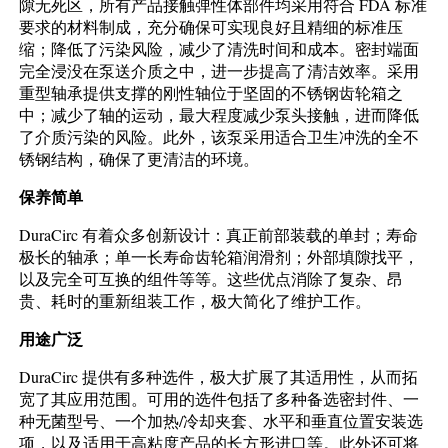
隙无死区，所有产品接触弹性体部件均采用符合 FDA 标准
要求的材料制成，充分确保可实现良好且精细的标准压
缩；降低了污染风险，减少了清洗时间和成本。密封端面
完全浸没在泵送介质之中，进一步提高了清洁效率。采用
重型轴承提供支撑的刚性轴位于坚固的不锈钢齿轮箱之
中；减少了轴的运动，最大程度减少泵头接触，进而降低
了介质污染的风险。此外，该泵采用适合卫生冲洗的全不
锈钢结构，确保了更清洁的环境。
保养简单
DuraCirc 有着众多创新设计：真正前部装载的单封；寿命
极长的轴承；单一长寿命齿轮箱润滑剂；外部填隙找平，
以及完全可互换的组件等等。这些优点消除了复杂、昂
贵、耗时的重新组装工作，极大简化了维护工作。
用途广泛
DuraCirc 提供有多种选件，极大扩展了其适用性，从而拓
宽了其应用范围。可用的选件包括了多种备选密封件、一
种无菌型号、一个加热/冷却夹套、水平和垂直位置安装选
项，以及适用于高粘度产品的长方形进口等。此外还可将