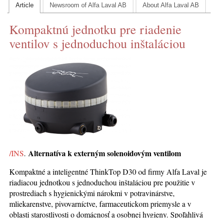
Article
Newsroom of Alfa Laval AB
About Alfa Laval AB
CONTACT US
Kompaktnú jednotku pre riadenie
INS MAIN WEBSITE
ventilov s jednoduchou inštaláciou
ABOUT US
Alternatíva k externým solenoidovým ventilom
/INS
.
Kompaktné a inteligentné ThinkTop D30 od firmy Alfa Laval je
riadiacou jednotkou s jednoduchou inštaláciou pre použitie v
prostrediach s hygienickými nárokmi v potravinárstve,
mliekarenstve, pivovarníctve, farmaceutickom priemysle a v
oblasti starostlivosti o domácnosť a osobnej hygieny. Spoľahlivá