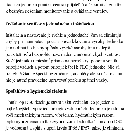
riadiaca jednotka ponúka cenovo prijateľnú a úspornú alternatívu
k bežným riešeniam monitorovanie a ovládanie ventilov.
Ovládanie ventilov s jednoduchou inštaláciou
Inštalácia a nastavenie je rýchle a jednoduché, čím sa eliminujú
chyby pri manipulácii počas sprevádzkovaní a výroby. Jednotka
je navrhnutá tak, aby spĺňala vysoké nároky trhu na lepšiu
použiteľnosť a bezproblémové riadenie automatických ventilov.
Stačí jednotku umiestniť priamo na horný kryt pohonu ventilu,
pripojiť vzduch a potom pripojiť kábel k PLC jednotke. Nie sú
potrebné žiadne špeciálne zručnosti, adaptéry alebo nástroja, ani
nie je nutné pravidelne upravovať pozíciu spätnej väzby.
Spoľahlivé a hygienické riešenie
ThinkTop D30 detekuje stratu tlaku vzduchu, čo je jeden z
najbežnejších typov technologických porúch. Jednotka je odolná
voči mechanickým rázom, vibráciám, hydraulickým rázom,
teplotným zmenám a tlakovým rázom. Jednotka ThinkTop D30
je vodotesná a spĺňa stupeň krytia IP66 / IP67, takže je chránená