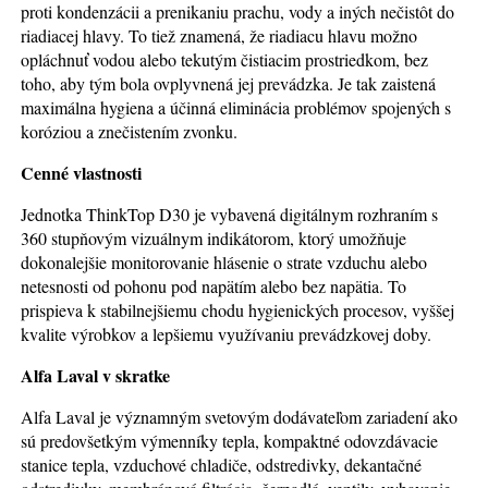
proti kondenzácii a prenikaniu prachu, vody a iných nečistôt do
riadiacej hlavy. To tiež znamená, že riadiacu hlavu možno
opláchnuť vodou alebo tekutým čistiacim prostriedkom, bez
toho, aby tým bola ovplyvnená jej prevádzka. Je tak zaistená
maximálna hygiena a účinná eliminácia problémov spojených s
koróziou a znečistením zvonku.
Cenné vlastnosti
Jednotka ThinkTop D30 je vybavená digitálnym rozhraním s
360 stupňovým vizuálnym indikátorom, ktorý umožňuje
dokonalejšie monitorovanie hlásenie o strate vzduchu alebo
netesnosti od pohonu pod napätím alebo bez napätia. To
prispieva k stabilnejšiemu chodu hygienických procesov, vyššej
kvalite výrobkov a lepšiemu využívaniu prevádzkovej doby.
Alfa Laval v skratke
Alfa Laval je významným svetovým dodávateľom zariadení ako
sú predovšetkým výmenníky tepla, kompaktné odovzdávacie
stanice tepla, vzduchové chladiče, odstredivky, dekantačné