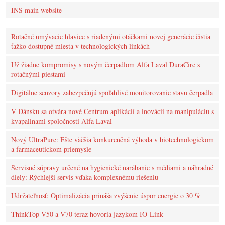
INS main website
Rotačné umývacie hlavice s riadenými otáčkami novej generácie čistia
ťažko dostupné miesta v technologických linkách
Už žiadne kompromisy s novým čerpadlom Alfa Laval DuraCirc s
rotačnými piestami
Digitálne senzory zabezpečujú spoľahlivé monitorovanie stavu čerpadla
V Dánsku sa otvára nové Centrum aplikácií a inovácií na manipuláciu s
kvapalinami spoločnosti Alfa Laval
Nový UltraPure: Ešte väčšia konkurenčná výhoda v biotechnologickom
a farmaceutickom priemysle
Servisné súpravy určené na hygienické narábanie s médiami a náhradné
diely: Rýchlejší servis vďaka komplexnému riešeniu
Udržateľnosť: Optimalizácia prináša zvýšenie úspor energie o 30 %
ThinkTop V50 a V70 teraz hovoria jazykom IO-Link