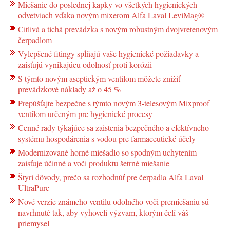
Miešanie do poslednej kapky vo všetkých hygienických
odvetviach vďaka novým mixerom Alfa Laval LeviMag®
Citlivá a tichá prevádzka s novým robustným dvojvretenovým
čerpadlom
Vylepšené fitingy spĺňajú vaše hygienické požiadavky a
zaisťujú vynikajúcu odolnosť proti korózii
S týmto novým aseptickým ventilom môžete znížiť
prevádzkové náklady až o 45 %
Prepúšťajte bezpečne s týmto novým 3-telesovým Mixproof
ventilom určeným pre hygienické procesy
Cenné rady týkajúce sa zaistenia bezpečného a efektívneho
systému hospodárenia s vodou pre farmaceutické účely
Modernizované horné miešadlo so spodným uchytením
zaisťuje účinné a voči produktu šetrné miešanie
Štyri dôvody, prečo sa rozhodnúť pre čerpadla Alfa Laval
UltraPure
Nové verzie známeho ventilu odolného voči premiešaniu sú
navrhnuté tak, aby vyhoveli výzvam, ktorým čelí váš
priemysel