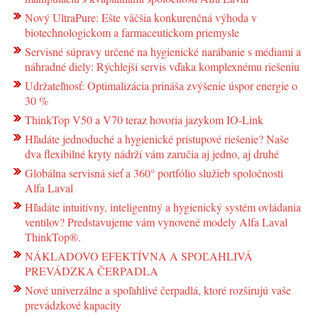
Nový UltraPure: Ešte väčšia konkurenčná výhoda v
biotechnologickom a farmaceutickom priemysle
Servisné súpravy určené na hygienické narábanie s médiami a
náhradné diely: Rýchlejší servis vďaka komplexnému riešeniu
Udržateľnosť: Optimalizácia prináša zvýšenie úspor energie o
30 %
ThinkTop V50 a V70 teraz hovoria jazykom IO-Link
Hľadáte jednoduché a hygienické prístupové riešenie? Naše
dva flexibilné kryty nádrží vám zaručia aj jedno, aj druhé
Globálna servisná sieť a 360° portfólio služieb spoločnosti
Alfa Laval
Hľadáte intuitívny, inteligentný a hygienický systém ovládania
ventilov? Predstavujeme vám vynovené modely Alfa Laval
ThinkTop®.
NÁKLADOVO EFEKTÍVNA A SPOĽAHLIVÁ
PREVÁDZKA ČERPADLA
Nové univerzálne a spoľahlivé čerpadlá, ktoré rozširujú vaše
prevádzkové kapacity