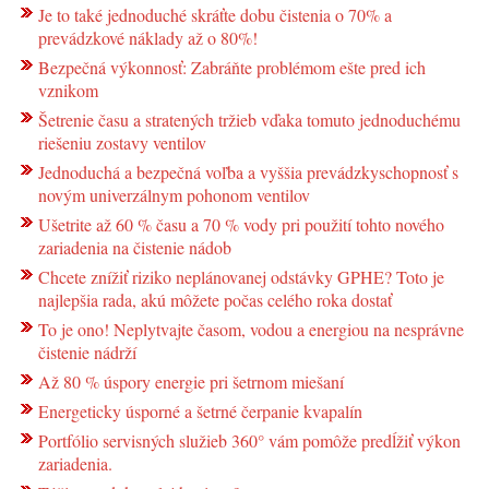
Je to také jednoduché skráťte dobu čistenia o 70% a
prevádzkové náklady až o 80%!
Bezpečná výkonnosť: Zabráňte problémom ešte pred ich
vznikom
Šetrenie času a stratených tržieb vďaka tomuto jednoduchému
riešeniu zostavy ventilov
Jednoduchá a bezpečná voľba a vyššia prevádzkyschopnosť s
novým univerzálnym pohonom ventilov
Ušetrite až 60 % času a 70 % vody pri použití tohto nového
zariadenia na čistenie nádob
Chcete znížiť riziko neplánovanej odstávky GPHE? Toto je
najlepšia rada, akú môžete počas celého roka dostať
To je ono! Neplytvajte časom, vodou a energiou na nesprávne
čistenie nádrží
Až 80 % úspory energie pri šetrnom miešaní
Energeticky úsporné a šetrné čerpanie kvapalín
Portfólio servisných služieb 360° vám pomôže predĺžiť výkon
zariadenia.