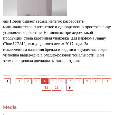
/ins Порой бывает весьма нелегко разработать
минималистское, элегантное и одновременно простое с виду
упаковочное решение. Наглядным примером такой
продукции стала картонная упаковка для парфюма Jimmy
Choo L’EAU, выпущенного летом 2017 года. За
исключением названия бренда и надписи «туалетная вода»,
упаковка выдержана в бледно-розовой тональности. При
этом она прошла двенадцать этапов отделки.
1
2
3
4
5
6
7
8
9
10
11
12
13
Media