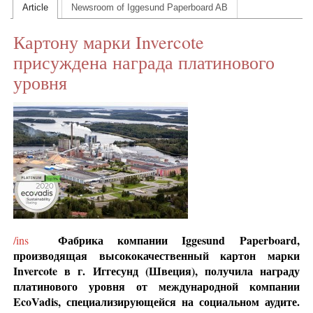
Article
Newsroom of Iggesund Paperboard AB
CONTACT US
Картону марки Invercote
INS MAIN WEBSITE
присуждена награда платинового
ABOUT US
уровня
Фабрика компании Iggesund Paperboard,
/ins
производящая высококачественный картон марки
Invercote в г. Иггесунд (Швеция), получила награду
платинового уровня от международной компании
EcoVadis, специализирующейся на социальном аудите.