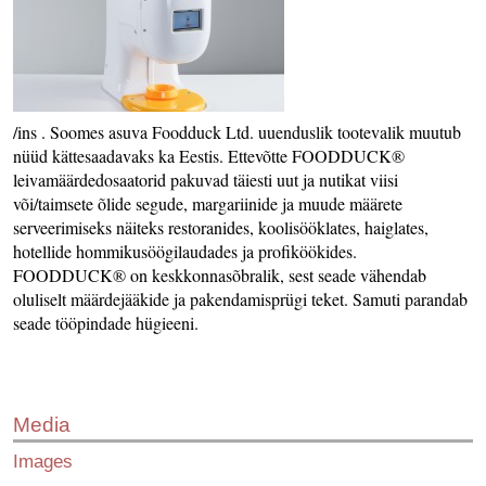
/ins . Soomes asuva Foodduck Ltd. uuenduslik tootevalik muutub
nüüd kättesaadavaks ka Eestis. Ettevõtte FOODDUCK®
leivamäärdedosaatorid pakuvad täiesti uut ja nutikat viisi
või/taimsete õlide segude, margariinide ja muude määrete
serveerimiseks näiteks restoranides, koolisööklates, haiglates,
hotellide hommikusöögilaudades ja profiköökides.
FOODDUCK® on keskkonnasõbralik, sest seade vähendab
oluliselt määrdejääkide ja pakendamisprügi teket. Samuti parandab
seade tööpindade hügieeni.
Media
Images