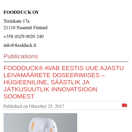
CONTACT US
FOODDUCK OY
INS MAIN WEBSITE
Teräskatu 17a
ABOUT US
21110 Naantali Finland
+358 (0)29 0020 240
info@foodduck.fi
Publications
FOODDUCK® AVAB EESTIS UUE AJASTU
LEIVAMÄÄRETE DOSEERIMISES –
HÜGIEENILINE, SÄÄSTLIK JA
JÄTKUSUUTLIK INNOVATSIOON
SOOMEST
Published on
Oktoober 25, 2017