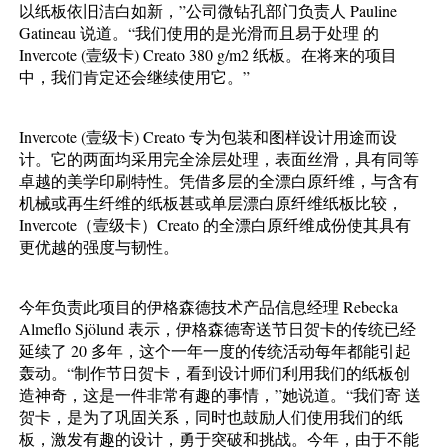
以纸板依旧洁白如新，”公司微钻孔部门负责人 Pauline
Gatineau 说道。“我们使用的是光滑而且易于处理 的
Invercote (壹级卡) Creato 380 g/m2 纸板。在将来的项目
中，我们肯定还会继续使用它。”
Invercote (壹级卡) Creato 专为包装和图样设计用途而设
计。它的两面均采用完全涂层处理，表面丝滑，具有同等
卓越的美学印刷特性。凭借多层的全漂白原纤维，与含有
机械或再生纤维的纸板甚或单层漂白原纤维纸板比较，
Invercote（壹级卡）Creato 的全漂白原纤维成份使其具有
更优越的强度与韧性。
今年负责此项目的伊格森德技术产品信息经理 Rebecka
Almeﬂo Sjölund 表示，伊格森德寄送节日贺卡的传统已经
延续了 20 多年，这个一年一度的传统活动每年都能引起
轰动。“制作节日贺卡，看到设计师们利用我们的纸板创
造神奇，这是一件非常有趣的事情，”她说道。“我们寄 送
贺卡，是为了巩固关系，同时也鼓励人们使用我们的纸
板，激发有趣的设计，勇于突破和挑战。今年，由于不能