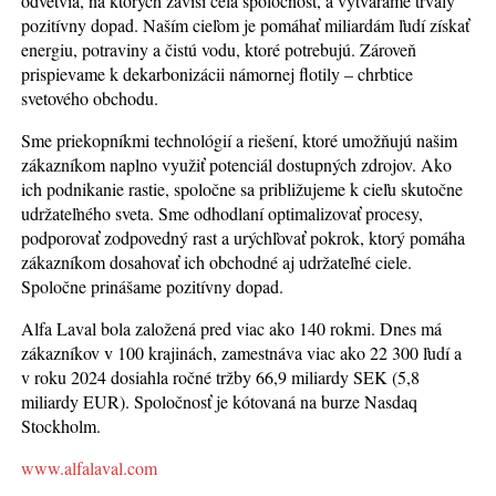
odvetvia, na ktorých závisí celá spoločnosť, a vytvárame trvalý
pozitívny dopad. Naším cieľom je pomáhať miliardám ľudí získať
energiu, potraviny a čistú vodu, ktoré potrebujú. Zároveň
prispievame k dekarbonizácii námornej flotily – chrbtice
svetového obchodu.
Sme priekopníkmi technológií a riešení, ktoré umožňujú našim
zákazníkom naplno využiť potenciál dostupných zdrojov. Ako
ich podnikanie rastie, spoločne sa približujeme k cieľu skutočne
udržateľného sveta. Sme odhodlaní optimalizovať procesy,
podporovať zodpovedný rast a urýchľovať pokrok, ktorý pomáha
zákazníkom dosahovať ich obchodné aj udržateľné ciele.
Spoločne prinášame pozitívny dopad.
Alfa Laval bola založená pred viac ako 140 rokmi. Dnes má
zákazníkov v 100 krajinách, zamestnáva viac ako 22 300 ľudí a
v roku 2024 dosiahla ročné tržby 66,9 miliardy SEK (5,8
miliardy EUR). Spoločnosť je kótovaná na burze Nasdaq
Stockholm.
www.alfalaval.com