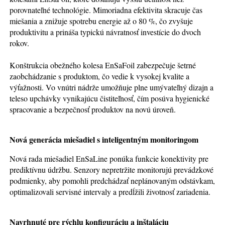
porovnateľné technológie. Mimoriadna efektivita skracuje čas
miešania a znižuje spotrebu energie až o 80 %, čo zvyšuje
produktivitu a prináša typickú návratnosť investície do dvoch
rokov.
Konštrukcia obežného kolesa EnSaFoil zabezpečuje šetrné
zaobchádzanie s produktom, čo vedie k vysokej kvalite a
výťažnosti. Vo vnútri nádrže umožňuje plne umývateľný dizajn a
teleso upchávky vynikajúcu čistiteľnosť, čím posúva hygienické
spracovanie a bezpečnosť produktov na novú úroveň.
Nová generácia miešadiel s inteligentným monitoringom
Nová rada miešadiel EnSaLine ponúka funkcie konektivity pre
prediktívnu údržbu. Senzory nepretržite monitorujú prevádzkové
podmienky, aby pomohli predchádzať neplánovaným odstávkam,
optimalizovali servisné intervaly a predĺžili životnosť zariadenia.
Navrhnuté pre rýchlu konfiguráciu a inštaláciu