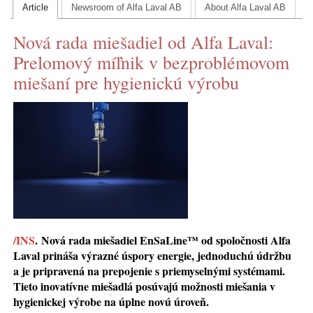
Article
Newsroom of Alfa Laval AB
About Alfa Laval AB
CONTACT US
Nová rada miešadiel od Alfa Laval:
INS MAIN WEBSITE
Prelomový míľnik v bezproblémovom
ABOUT US
miešaní pre hygienickú výrobu
/INS
.
Nová rada miešadiel EnSaLine™ od spoločnosti Alfa
Laval prináša výrazné úspory energie, jednoduchú údržbu
a je pripravená na prepojenie s priemyselnými systémami.
Tieto inovatívne miešadlá posúvajú možnosti miešania v
hygienickej výrobe na úplne novú úroveň.