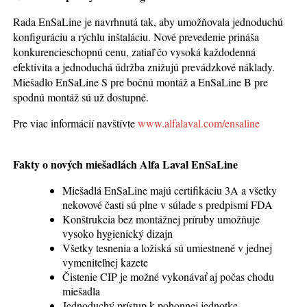
Rada EnSaLine je navrhnutá tak, aby umožňovala jednoduchú
konfiguráciu a rýchlu inštaláciu. Nové prevedenie prináša
konkurencieschopnú cenu, zatiaľ čo vysoká každodenná
efektivita a jednoduchá údržba znižujú prevádzkové náklady.
Miešadlo EnSaLine S pre bočnú montáž a EnSaLine B pre
spodnú montáž sú už dostupné.
Pre viac informácií navštívte
www.alfalaval.com/ensaline
Fakty o nových miešadlách Alfa Laval EnSaLine
Miešadlá EnSaLine majú certifikáciu 3A a všetky
nekovové časti sú plne v súlade s predpismi FDA
Konštrukcia bez montážnej príruby umožňuje
vysoko hygienický dizajn
Všetky tesnenia a ložiská sú umiestnené v jednej
vymeniteľnej kazete
Čistenie CIP je možné vykonávať aj počas chodu
miešadla
Jednoduchý prístup k pohonnej jednotke