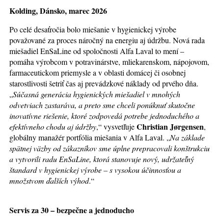
Kolding, Dánsko, marec 2026
Po celé desaťročia bolo miešanie v hygienickej výrobe
považované za proces náročný na energiu aj údržbu. Nová rada
miešadiel EnSaLine od spoločnosti Alfa Laval to mení –
pomáha výrobcom v potravinárstve, mliekarenskom, nápojovom,
farmaceutickom priemysle a v oblasti domácej či osobnej
starostlivosti šetriť čas aj prevádzkové náklady od prvého dňa.
„
Súčasná generácia hygienických miešadiel v mnohých
odvetviach zastaráva, a preto sme chceli ponúknuť skutočne
inovatívne riešenie, ktoré zodpovedá potrebe jednoduchého a
Christian Jørgensen
efektívneho chodu aj údržby
,“ vysvetľuje
,
globálny manažér portfólia miešania v Alfa Laval. „
Na základe
spätnej väzby od zákazníkov sme úplne prepracovali konštrukciu
a vytvorili radu EnSaLine, ktorá stanovuje nový, udržateľný
štandard v hygienickej výrobe – s vysokou účinnosťou a
množstvom ďalších výhod
.“
Servis za 30 – bezpečne a jednoducho