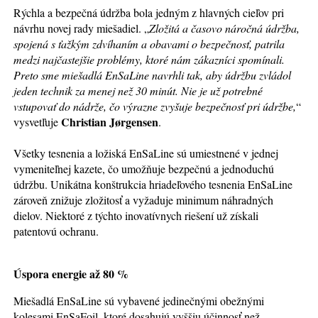
Rýchla a bezpečná údržba bola jedným z hlavných cieľov pri
návrhu novej rady miešadiel. „
Zložitá a časovo náročná údržba,
spojená s ťažkým zdvíhaním a obavami o bezpečnosť, patrila
medzi najčastejšie problémy, ktoré nám zákazníci spomínali.
Preto sme miešadlá EnSaLine navrhli tak, aby údržbu zvládol
jeden technik za menej než 30 minút. Nie je už potrebné
vstupovať do nádrže, čo výrazne zvyšuje bezpečnosť pri údržbe,
“
Christian Jørgensen
vysvetľuje
.
Všetky tesnenia a ložiská EnSaLine sú umiestnené v jednej
vymeniteľnej kazete, čo umožňuje bezpečnú a jednoduchú
údržbu. Unikátna konštrukcia hriadeľového tesnenia EnSaLine
zároveň znižuje zložitosť a vyžaduje minimum náhradných
dielov. Niektoré z týchto inovatívnych riešení už získali
patentovú ochranu.
Úspora energie až 80 %
Miešadlá EnSaLine sú vybavené jedinečnými obežnými
kolesami EnSaFoil, ktoré dosahujú vyššiu účinnosť než