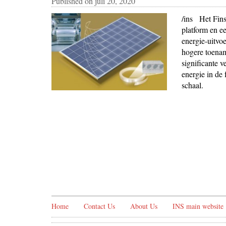
Published on
juli 20, 2020
/ins Het Fins
platform en e
energie-uitvo
hogere toenam
significante 
energie in de
schaal.
Home
Contact Us
About Us
INS main website