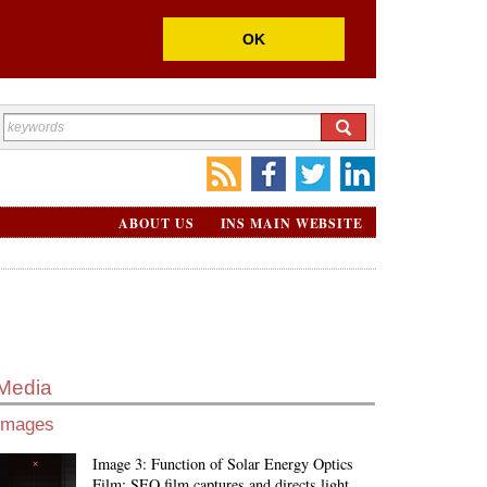
OK
ABOUT US
INS MAIN WEBSITE
Media
Images
Image 3: Function of Solar Energy Optics
Film: SEO film captures and directs light