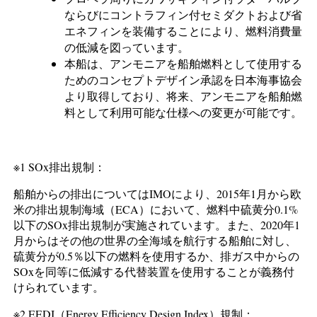
ならびにコントラフィン付セミダクトおよび省
エネフィンを装備することにより、燃料消費量
の低減を図っています。
本船は、アンモニアを船舶燃料として使用する
ためのコンセプトデザイン承認を日本海事協会
より取得しており、将来、アンモニアを船舶燃
料として利用可能な仕様への変更が可能です。
※1 SOx排出規制：
船舶からの排出についてはIMOにより、2015年1月から欧
米の排出規制海域（ECA）において、燃料中硫黄分0.1%
以下のSOx排出規制が実施されています。また、2020年1
月からはその他の世界の全海域を航行する船舶に対し、
硫黄分が0.5％以下の燃料を使用するか、排ガス中からの
SOxを同等に低減する代替装置を使用することが義務付
けられています。
※2 EEDI（Energy Efficiency Design Index）規制：