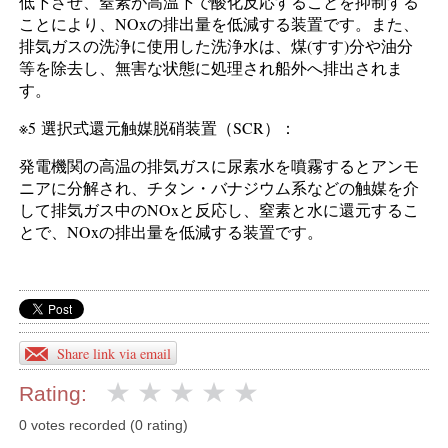
低下させ、窒素が高温下で酸化反応することを抑制する
ことにより、NOxの排出量を低減する装置です。また、
排気ガスの洗浄に使用した洗浄水は、煤(すす)分や油分
等を除去し、無害な状態に処理され船外へ排出されま
す。
※5 選択式還元触媒脱硝装置（SCR）：
発電機関の高温の排気ガスに尿素水を噴霧するとアンモ
ニアに分解され、チタン・バナジウム系などの触媒を介
して排気ガス中のNOxと反応し、窒素と水に還元するこ
とで、NOxの排出量を低減する装置です。
Share link via email
Rating:
0 votes recorded (0 rating)