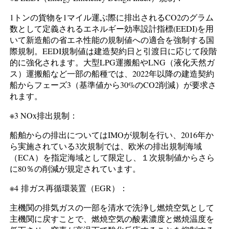
1トンの貨物を1マイル運ぶ際に排出されるCO2のグラム
数として定義されるエネルギー効率設計指標(EEDI)を用
いて新造船の省エネ性能の規制値への適合を強制する国
際規制。EEDI規制値は建造契約日と引渡日に応じて段階
的に強化されます。大型LPG運搬船やLNG（液化天然ガ
ス）運搬船など一部の船種では、2022年以降の建造契約
船からフェーズ3（基準値から30%のCO2削減）が要求さ
れます。
※3 NOx排出規制：
船舶からの排出についてはIMOが規制を行い、2016年か
ら実施されている3次規制では、欧米の排出規制海域
（ECA）を指定海域として限定し、１次規制値からさら
に80％の削減が規定されています。
※4 排ガス再循環装置（EGR）：
主機関の排気ガスの一部を清水で洗浄し燃焼空気として
主機関に戻すことで、燃焼空気の酸素濃度と燃焼温度を