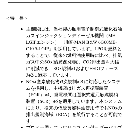
＜特 長＞
主機関には、当社製の舶用電子制御式液化石油
ガスインジェクションディーゼル機関（ME-
LGIPエンジン）「川崎-MAN B&W 6G60ME-
C10.5-LGIP」を採用しています。LPGを燃料と
することで、従来の燃料油使用時に比べ、排気
ガス中のSOx(硫黄酸化物)、CO2排出量を大幅
に削減でき、SOx規制※1およびEEDIフェーズ
3※2に適応しています。
NOx(窒素酸化物)3次規制※３に対応したシステ
ムを採用し、主機関は排ガス再循環装置
（EGR）※4、発電機関は選択式還元触媒脱硝
装置（SCR）※5を適用しています。本システム
により、従来の低硫黄燃料油使用時でもNOxの
排出規制海域（ECA）を航行することが可能で
す。
プロペラ周りにカワサキフィン付ラダーバルブ