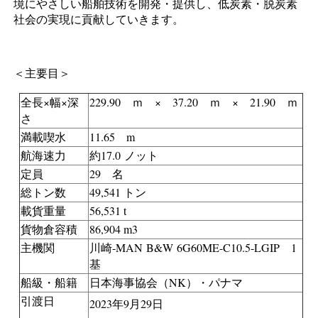
境にやさしい船舶技術を開発・提供し、低炭素・脱炭素
社会の実現に貢献していきます。
＜主要目＞
全長×幅×深
229.90 ｍ × 37.20 ｍ × 21.90 ｍ
さ
満載喫水
11.65 m
航海速力
約17.0 ノット
定員
29 名
総トン数
49,541 トン
載貨重量
56,531 t
貨物倉容積
86,904 m3
主機関
川崎-MAN B&W 6G60ME-C10.5-LGIP 1
基
船級・船籍
日本海事協会（NK）・パナマ
引渡日
2023年9月29日