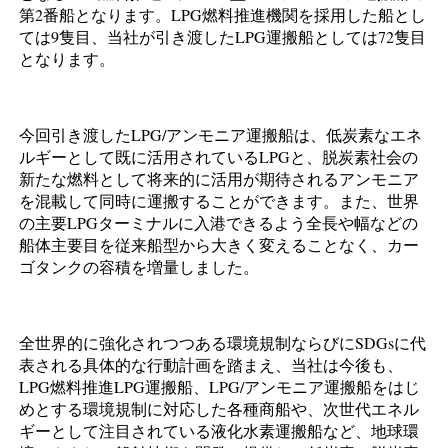
第2番船となります。LPG燃料推進機関を採用した船とし
ては9隻目、当社が引き渡したLPG運搬船としては72隻目
となります。
今回引き渡したLPG/アンモニア運搬船は、低炭素なエネ
ルギーとして既に活用されているLPGと、脱炭素社会の
新たな燃料として将来的に活用が期待されるアンモニア
を混載して同時に運搬することができます。また、世界
の主要LPGターミナルに入港できるよう全長や幅などの
船体主要目を従来船型から大きく変えることなく、カー
ゴタンクの容積を増量しました。
全世界的に強化されつつある環境規制ならびにSDGsに代
表される具体的な行動計画を踏まえ、当社は今後も、
LPG燃料推進LPG運搬船、LPG/アンモニア運搬船をはじ
めとする環境規制に対応した各種商船や、次世代エネル
ギーとして注目されている液化水素運搬船など、地球環