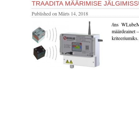
TRAADITA MÄÄRIMISE JÄLGIMIS
Published on
Märts 14, 2018
/ins WLubeMon
määrdeainet –
kriteeriumiks