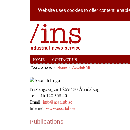
Website uses cookies to offer content, enable
HOME
CONTACT US
You are here:
Home
Assalub AB
Prästängsvägen 15,597 30 Åtvidaberg
Tel: +46 120 358 40
Email:
info@assalub.se
Internet:
www.assalub.se
Publications