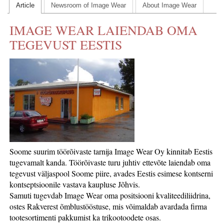
Article
Newsroom of Image Wear
About Image Wear
CONTACT US
IMAGE WEAR LAIENDAB OMA
INS MAIN WEBSITE
TEGEVUST EESTIS
ABOUT US
Soome suurim töörõivaste tarnija Image Wear Oy kinnitab Eestis
tugevamalt kanda. Töörõivaste turu juhtiv ettevõte laiendab oma
tegevust väljaspool Soome piire, avades Eestis esimese kontserni
kontseptsioonile vastava kaupluse Jõhvis.
Samuti tugevdab Image Wear oma positsiooni kvaliteediliidrina,
ostes Rakverest õmblustööstuse, mis võimaldab avardada firma
tootesortimenti pakkumist ka trikootoodete osas.