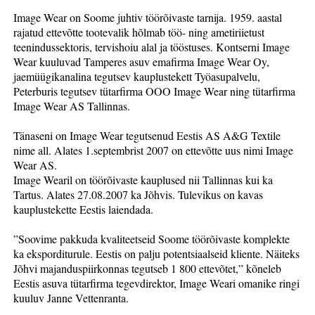
Image Wear on Soome juhtiv töörõivaste tarnija. 1959. aastal
rajatud ettevõtte tootevalik hõlmab töö- ning ametiriietust
teenindussektoris, tervishoiu alal ja tööstuses. Kontserni Image
Wear kuuluvad Tamperes asuv emafirma Image Wear Oy,
jaemüügikanalina tegutsev kauplustekett Työasupalvelu,
Peterburis tegutsev tütarfirma OOO Image Wear ning tütarfirma
Image Wear AS Tallinnas.
Tänaseni on Image Wear tegutsenud Eestis AS A&G Textile
nime all. Alates 1.septembrist 2007 on ettevõtte uus nimi Image
Wear AS.
Image Wearil on töörõivaste kauplused nii Tallinnas kui ka
Tartus. Alates 27.08.2007 ka Jõhvis. Tulevikus on kavas
kauplustekette Eestis laiendada.
”Soovime pakkuda kvaliteetseid Soome töörõivaste komplekte
ka eksporditurule. Eestis on palju potentsiaalseid kliente. Näiteks
Jõhvi majanduspiirkonnas tegutseb 1 800 ettevõtet,” kõneleb
Eestis asuva tütarfirma tegevdirektor, Image Weari omanike ringi
kuuluv Janne Vettenranta.