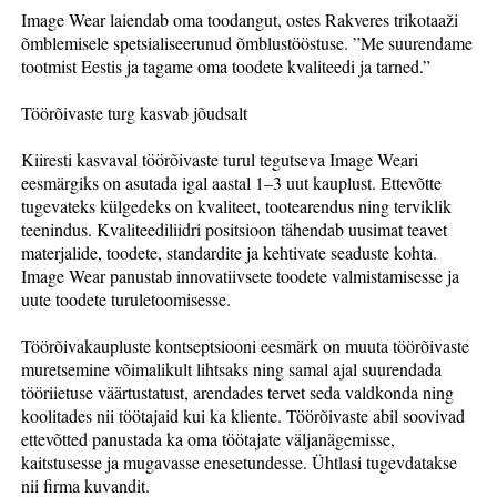
Image Wear laiendab oma toodangut, ostes Rakveres trikotaaži
õmblemisele spetsialiseerunud õmblustööstuse. ”Me suurendame
tootmist Eestis ja tagame oma toodete kvaliteedi ja tarned.”
Töörõivaste turg kasvab jõudsalt
Kiiresti kasvaval töörõivaste turul tegutseva Image Weari
eesmärgiks on asutada igal aastal 1–3 uut kauplust. Ettevõtte
tugevateks külgedeks on kvaliteet, tootearendus ning terviklik
teenindus. Kvaliteediliidri positsioon tähendab uusimat teavet
materjalide, toodete, standardite ja kehtivate seaduste kohta.
Image Wear panustab innovatiivsete toodete valmistamisesse ja
uute toodete turuletoomisesse.
Töörõivakaupluste kontseptsiooni eesmärk on muuta töörõivaste
muretsemine võimalikult lihtsaks ning samal ajal suurendada
tööriietuse väärtustatust, arendades tervet seda valdkonda ning
koolitades nii töötajaid kui ka kliente. Töörõivaste abil soovivad
ettevõtted panustada ka oma töötajate väljanägemisse,
kaitstusesse ja mugavasse enesetundesse. Ühtlasi tugevdatakse
nii firma kuvandit.