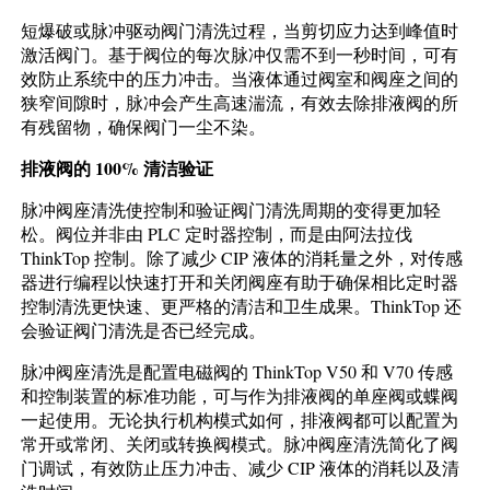
短爆破或脉冲驱动阀门清洗过程，当剪切应力达到峰值时
激活阀门。基于阀位的每次脉冲仅需不到一秒时间，可有
效防止系统中的压力冲击。当液体通过阀室和阀座之间的
狭窄间隙时，脉冲会产生高速湍流，有效去除排液阀的所
有残留物，确保阀门一尘不染。
排液阀的 100% 清洁验证
脉冲阀座清洗使控制和验证阀门清洗周期的变得更加轻
松。阀位并非由 PLC 定时器控制，而是由阿法拉伐
ThinkTop 控制。除了减少 CIP 液体的消耗量之外，对传感
器进行编程以快速打开和关闭阀座有助于确保相比定时器
控制清洗更快速、更严格的清洁和卫生成果。ThinkTop 还
会验证阀门清洗是否已经完成。
脉冲阀座清洗是配置电磁阀的 ThinkTop V50 和 V70 传感
和控制装置的标准功能，可与作为排液阀的单座阀或蝶阀
一起使用。无论执行机构模式如何，排液阀都可以配置为
常开或常闭、关闭或转换阀模式。脉冲阀座清洗简化了阀
门调试，有效防止压力冲击、减少 CIP 液体的消耗以及清